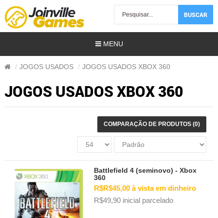
BUSCAR
MENU
JOGOS USADOS
JOGOS USADOS XBOX 360
JOGOS USADOS XBOX 360
)
COMPARAÇÃO DE PRODUTOS (0)
s Usados)
os)
Battlefield 4 (seminovo) - Xbox
360
amer)
R$R$45,00 à vista em dinheiro
R$49,90 inicial parcelado
ais | Gift Card)