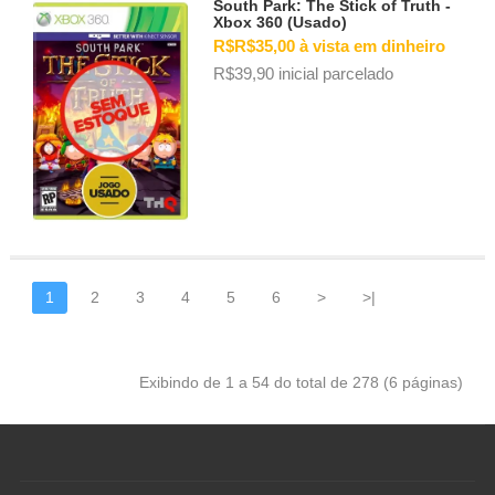
South Park: The Stick of Truth -
Xbox 360 (Usado)
R$R$35,00 à vista em dinheiro
R$39,90 inicial parcelado
1
2
3
4
5
6
>
>|
Exibindo de 1 a 54 do total de 278 (6 páginas)