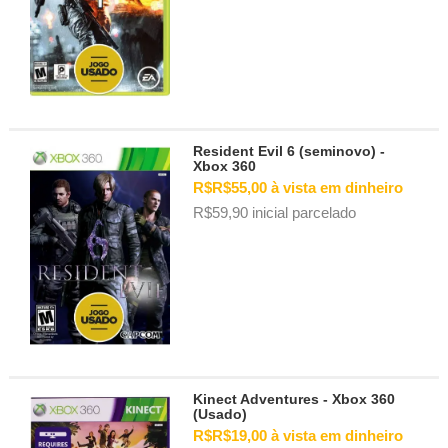
clado gamer)
utos)
es)
Resident Evil 6 (seminovo) -
 Técnica)
Xbox 360
R$R$55,00 à vista em dinheiro
R$59,90 inicial parcelado
Kinect Adventures - Xbox 360
(Usado)
R$R$19,00 à vista em dinheiro