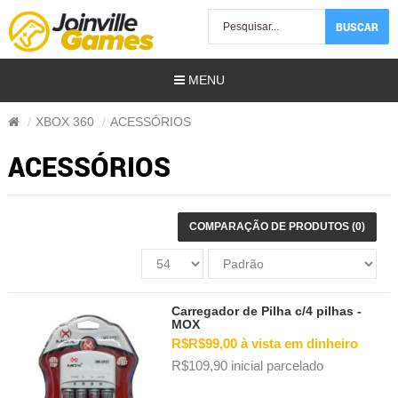
BUSCAR
MENU
XBOX 360
ACESSÓRIOS
ACESSÓRIOS
)
COMPARAÇÃO DE PRODUTOS (0)
s Usados)
os)
Carregador de Pilha c/4 pilhas -
MOX
amer)
R$R$99,00 à vista em dinheiro
R$109,90 inicial parcelado
ais | Gift Card)