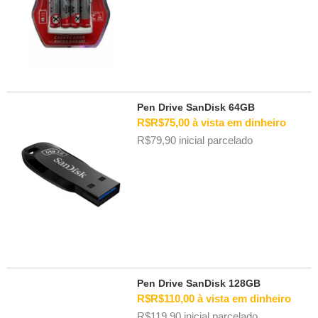
clado gamer)
utos)
es)
Pen Drive SanDisk 64GB
 Técnica)
R$R$75,00 à vista em dinheiro
R$79,90 inicial parcelado
Pen Drive SanDisk 128GB
R$R$110,00 à vista em dinheiro
R$119,90 inicial parcelado