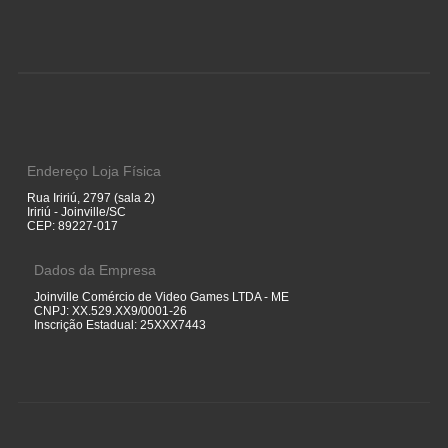
Endereço Loja Física
Rua Iririú, 2797 (sala 2)
Iririú - Joinville/SC
CEP: 89227-017
Dados da Empresa
Joinville Comércio de Video Games LTDA - ME
CNPJ: XX.529.XX9/0001-26
Inscrição Estadual: 25XXX7443